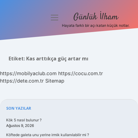
Günlük İlham
menüyü
aç
Hayata farklı bir açı katan küçük notlar.
Anasayfa
Gizlilik Politikası
Etiket:
Kas arttıkça güç artar mı
Yasal Uyarı
https://mobilyaclub.com
https://cocu.com.tr
Hakkımızda
https://dete.com.tr
Sitemap
Sidebar
SON YAZILAR
Kök 5 nasıl bulunur ?
Ağustos 9, 2026
Köftede galeta unu yerine irmik kullanılabilir mi ?