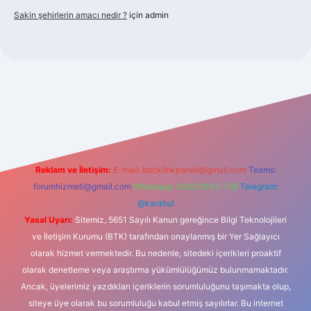
Sakin şehirlerin amacı nedir ?
için
admin
bet güncel giriş
Reklam ve İletişim:
E-mail:
backlinkpaneli@gmail.com
Teams:
forumhizmeti@gmail.com
Whatsapp: 0262 606 0 726
Telegram:
@karabul
Yasal Uyarı:
Sitemiz, 5651 Sayılı Kanun gereğince Bilgi Teknolojileri
ve İletişim Kurumu (BTK) tarafından onaylanmış bir Yer Sağlayıcı
olarak hizmet vermektedir. Bu nedenle, sitedeki içerikleri proaktif
olarak denetleme veya araştırma yükümlülüğümüz bulunmamaktadır.
Ancak, üyelerimiz yazdıkları içeriklerin sorumluluğunu taşımakta olup,
siteye üye olarak bu sorumluluğu kabul etmiş sayılırlar. Bu internet