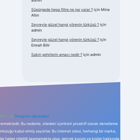
admin
Süpürgede hepa filtre ne işe yarar ?
için
Mina
Altın
Seyreyle güzel hangi yörenin türküsü ?
için
admin
Seyreyle güzel hangi yörenin türküsü ?
için
Emrah Bilir
Sakin şehirlerin amacı nedir ?
için
admin
6 0 726
Telegram: @karabul
ermektedir. Bu nedenle, sitedeki içerikleri proaktif olarak denetleme
uğu kabul etmiş sayılırlar. Bu internet sitesi, herhangi bir marka,
kler haber niteliği taşımamakta olup, gerçek kurum ve kişiler hakkında