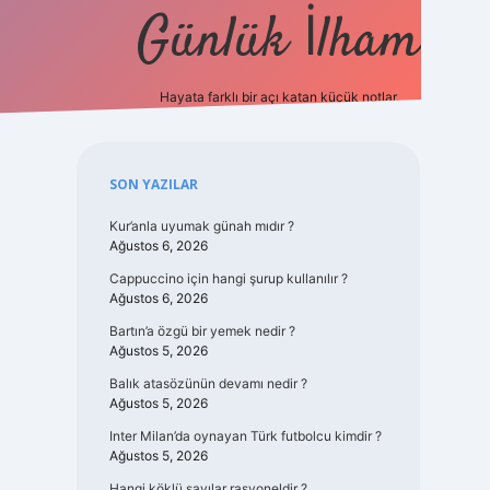
Günlük İlham
Hayata farklı bir açı katan küçük notlar.
ilbet güncel g
Sidebar
SON YAZILAR
Kur’anla uyumak günah mıdır ?
Ağustos 6, 2026
Cappuccino için hangi şurup kullanılır ?
Ağustos 6, 2026
Bartın’a özgü bir yemek nedir ?
Ağustos 5, 2026
Balık atasözünün devamı nedir ?
Ağustos 5, 2026
Inter Milan’da oynayan Türk futbolcu kimdir ?
Ağustos 5, 2026
Hangi köklü sayılar rasyoneldir ?