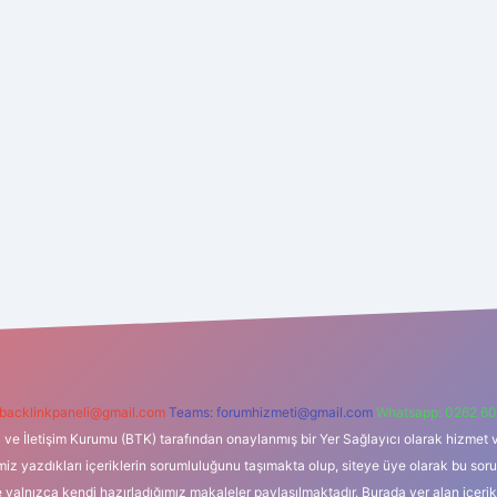
backlinkpaneli@gmail.com
Teams:
forumhizmeti@gmail.com
Whatsapp: 0262 60
i ve İletişim Kurumu (BTK) tarafından onaylanmış bir Yer Sağlayıcı olarak hizmet v
azdıkları içeriklerin sorumluluğunu taşımakta olup, siteye üye olarak bu sorumlul
e yalnızca kendi hazırladığımız makaleler paylaşılmaktadır. Burada yer alan içeri