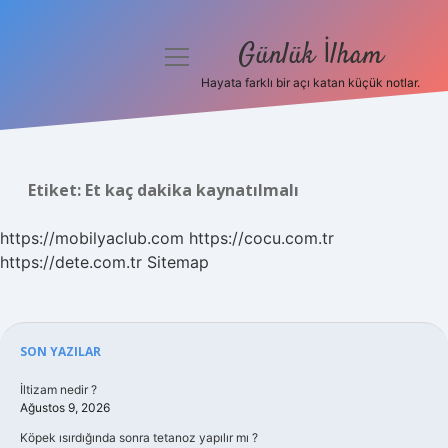
Günlük İlham
menüyü
aç
Hayata farklı bir açı katan küçük notlar.
Anasayfa
Gizlilik Politikası
Etiket:
Et kaç dakika kaynatılmalı
Yasal Uyarı
https://mobilyaclub.com
https://cocu.com.tr
Hakkımızda
https://dete.com.tr
Sitemap
Sidebar
SON YAZILAR
İltizam nedir ?
Ağustos 9, 2026
Köpek ısırdığında sonra tetanoz yapılır mı ?