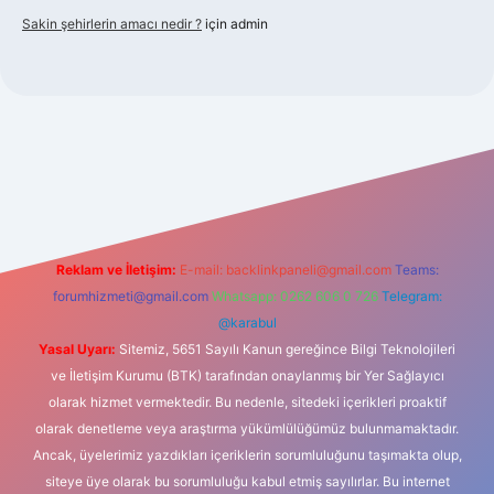
Sakin şehirlerin amacı nedir ?
için
admin
bet güncel giriş
Reklam ve İletişim:
E-mail:
backlinkpaneli@gmail.com
Teams:
forumhizmeti@gmail.com
Whatsapp: 0262 606 0 726
Telegram:
@karabul
Yasal Uyarı:
Sitemiz, 5651 Sayılı Kanun gereğince Bilgi Teknolojileri
ve İletişim Kurumu (BTK) tarafından onaylanmış bir Yer Sağlayıcı
olarak hizmet vermektedir. Bu nedenle, sitedeki içerikleri proaktif
olarak denetleme veya araştırma yükümlülüğümüz bulunmamaktadır.
Ancak, üyelerimiz yazdıkları içeriklerin sorumluluğunu taşımakta olup,
siteye üye olarak bu sorumluluğu kabul etmiş sayılırlar. Bu internet